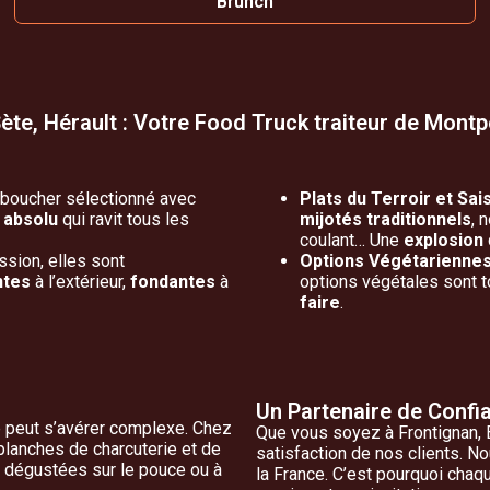
Brunch
ète, Hérault : Votre Food Truck traiteur de Montpe
e boucher sélectionné avec
Plats du Terroir et Sai
 absolu
qui ravit tous les
mijotés traditionnels
, 
coulant… Une
explosion
ssion, elles sont
Options Végétariennes 
ntes
à l’extérieur,
fondantes
à
options végétales sont 
faire
.
Un Partenaire de Confi
té peut s’avérer complexe. Chez
Que vous soyez à Frontignan, B
 planches de charcuterie et de
satisfaction de nos clients. N
dégustées sur le pouce ou à
la France. C’est pourquoi cha