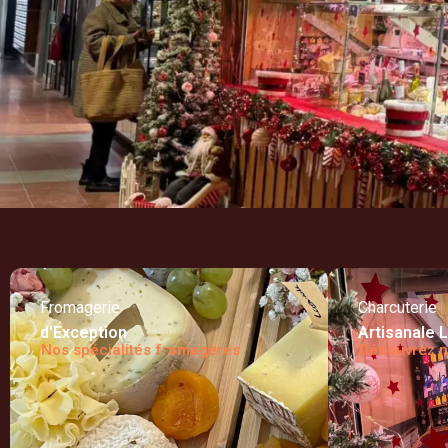
Fromagerie
Charcuterie
d'Exception
Artisanale 
Nos spécialités fromagères
Découvrez n