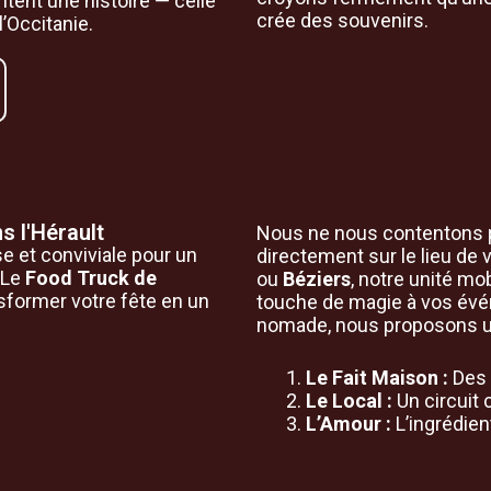
ntent une histoire — celle
crée des souvenirs.
l’Occitanie.
s l'Hérault
Nous ne nous contentons p
e et conviviale pour un
directement sur le lieu de 
 Le
Food Truck de
ou
Béziers
, notre unité mo
nsformer votre fête en un
touche de magie à vos évé
nomade, nous proposons une
Le Fait Maison :
Des 
Le Local :
Un circuit 
L’Amour :
L’ingrédient