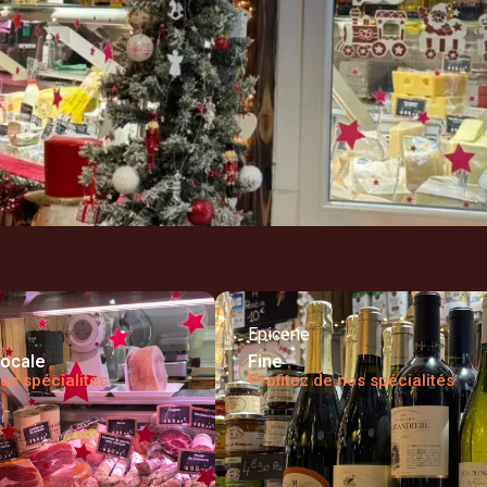
Epicerie
Locale
Fine
os spécialités
Profitez de nos spécialités