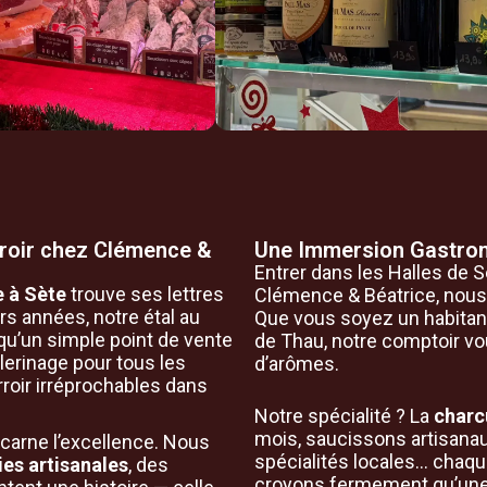
erroir chez Clémence &
Une Immersion Gastron
Entrer dans les Halles de 
e à Sète
trouve ses lettres
Clémence & Béatrice, nous 
s années, notre étal au
Que vous soyez un habitant
qu’un simple point de vente
de Thau, notre comptoir vo
èlerinage pour tous les
d’arômes.
roir irréprochables dans
Notre spécialité ? La
charc
mois, saucissons artisanau
ncarne l’excellence. Nous
spécialités locales… chaqu
ies artisanales
, des
croyons fermement qu’une b