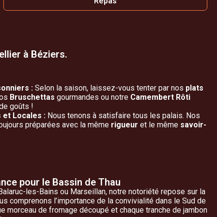
Repas
llier à Béziers.
sonniers :
Selon la saison, laissez-vous tenter par nos
plats
nos
Bruschettas
gourmandes ou notre
Camembert Rôti
de goûts !
et Locales :
Nous tenons à satisfaire tous les palais. Nos
toujours préparées avec la même
rigueur
et le même
savoir-
ance pour le Bassin de Thau
alaruc-les-Bains ou Marseillan, notre notoriété repose sur la
ous comprenons l’importance de la convivialité dans le Sud de
que morceau de fromage découpé et chaque tranche de jambon