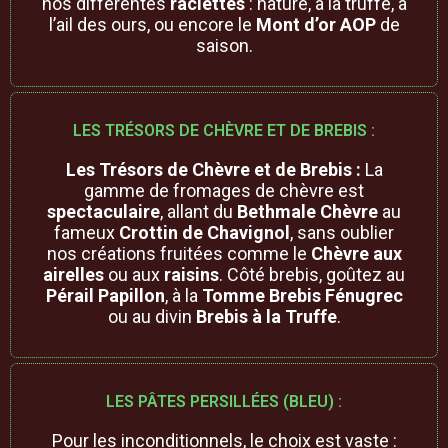
nos différentes
raclettes
: nature, à la truffe, à
l’ail des ours, ou encore le
Mont d’or AOP
de
saison.
LES TRÉSORS DE CHÈVRE ET DE BREBIS :
Les Trésors de Chèvre et de Brebis :
La
gamme de fromages de chèvre est
spectaculaire
, allant du
Bethmale Chèvre
au
fameux
Crottin de Chavignol
, sans oublier
nos créations fruitées comme le
Chèvre aux
airelles
ou aux
raisins
. Côté brebis, goûtez au
Pérail Papillon
, à la
Tomme Brebis Fénugrec
ou au divin
Brebis à la Truffe
.
LES PÂTES PERSILLÉES (BLEU) :
Pour les inconditionnels, le choix est vaste :